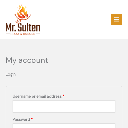
Skip
Required
Required
to
content
My account
Login
Username or email address
*
Password
*